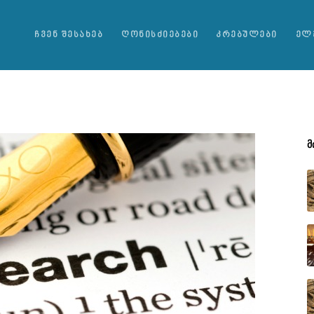
ᲩᲕᲔᲜ ᲨᲔᲡᲐᲮᲔᲑ
ᲦᲝᲜᲘᲡᲫᲘᲔᲑᲔᲑᲘ
ᲙᲠᲔᲑᲣᲚᲔᲑᲘ
ᲔᲚ
Მ