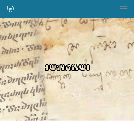
ელჟურნალი