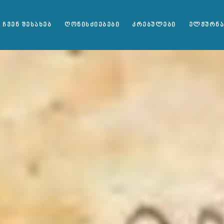
ᲩᲕᲔᲜ ᲨᲔᲡᲐᲮᲔᲑ
ᲦᲝᲜᲘᲡᲫᲘᲔᲑᲔᲑᲘ
ᲙᲠᲔᲑᲣᲚᲔᲑᲘ
ᲔᲚᲟᲣᲠᲜ