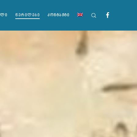
ᲐᲚᲘ
ᲬᲔᲠᲘᲚᲔᲑᲘ
ᲙᲝᲜᲢᲐᲥᲢᲘ